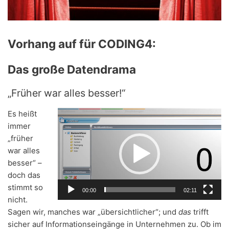
Vorhang auf für CODING4:
Das große Datendrama
„Früher war alles besser!“
V
Es heißt
i
immer
d
„früher
e
war alles
o
besser“ –
-
doch das
P
stimmt so
00:00
02:11
l
nicht.
a
Sagen wir, manches war „übersichtlicher“; und
das
trifft
y
sicher auf Informationseingänge in Unternehmen zu. Ob im