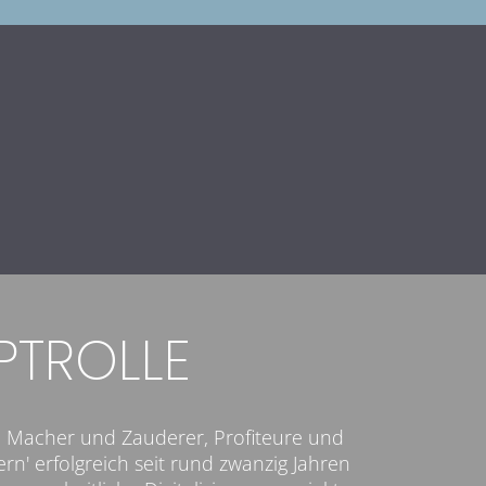
UPTROLLE
e, Macher und Zauderer, Profiteure und
rn' erfolgreich seit rund zwanzig Jahren