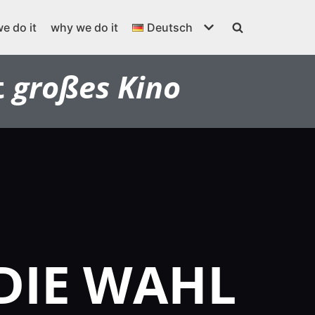
e do it
why we do it
Deutsch
t
großes Kino
 DIE WAHL