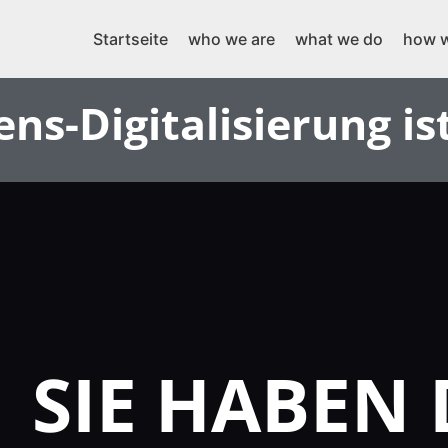
Startseite
who we are
what we do
how w
s-Digitalisierung is
SIE HABEN