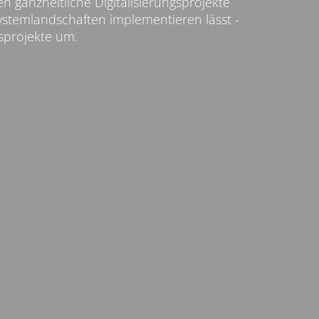
n ganzheitliche Digitalisierungsprojekte
Systemlandschaften implementieren lässt -
gsprojekte um.