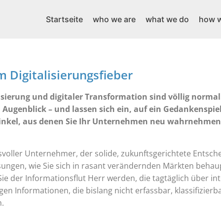
Startseite
who we are
what we do
how w
om Digitalisierungsfieber
sierung und digitaler Transformation sind völlig normal.
 Augenblick – und lassen sich ein, auf ein Gedankenspie
kwinkel, aus denen Sie Ihr Unternehmen neu wahrnehmen
gsvoller Unternehmer, der solide, zukunftsgerichtete Entsc
 Lösungen, wie Sie sich in rasant verändernden Märkten beh
Sie der Informationsflut Herr werden, die tagtäglich über in
n Informationen, die bislang nicht erfassbar, klassifizierba
.