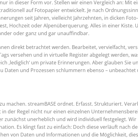
ur in dieser Form vor. Stellen wir einen Vergleich an: Mit 
traditionell auf Fotopapier entwickelt. Je nach Ordnungssi
ungen seit Jahren, vielleicht Jahrzehnten, in dicken Foto-A
fest, Hochzeit oder Alpenüberquerung. Alles in einer Kiste
ander oder ganz und gar unauffindbar.
können direkt betrachtet werden. Bearbeitet, vervielfacht, ve
Tags versehen und in virtuelle Register abgelegt werden, wa
eich ‚lediglich‘ um private Erinnerungen. Aber glauben Sie u
 Daten und Prozessen schlummern ebenso – unbeachtet und
 zu machen. streamBASE ordnet. Erfasst. Strukturiert. Verar
etrifft in der Regel nicht nur einen einzelnen Unternehmensb
r zunächst unerheblich und wird individuell festgelegt. Wir d
tion. Es klingt fast zu einfach: Doch diese verläuft nach d
achen von Daten und Informationen und die Möglichkeit, die