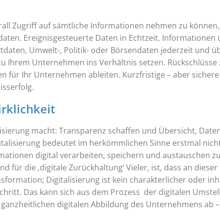
ll Zugriff auf sämtliche Informationen nehmen zu können, 
ten. Ereignisgesteuerte Daten in Echtzeit. Informationen ü
aten, Umwelt-, Politik- oder Börsendaten jederzeit und übe
 Ihrem Unternehmen ins Verhältnis setzen. Rückschlüsse
 für Ihr Unternehmen ableiten. Kurzfristige – aber siche
isserfolg.
rklichkeit
italisierung macht: Transparenz schaffen und Übersicht, Dat
alisierung bedeutet im herkömmlichen Sinne erstmal nicht
rmationen digital verarbeiten, speichern und austauschen z
r die ‚digitale Zurückhaltung‘ Vieler, ist, dass an dieser 
ransformation; Digitalisierung ist kein charakterlicher oder 
ritt. Das kann sich aus dem Prozess der digitalen Umstell
anzheitlichen digitalen Abbildung des Unternehmens ab –