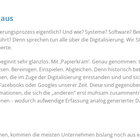
 aus
ierungsprozess eigentlich? Und wie? Systeme? Software? Ber
sführt? Denn sprechen tun alle über die Digitalisierung. Wir 
perte.
beginnt sehr glanzlos. Mit ‚Papierkram‘. Genau genommen
ssen. Bereinigen. Einspielen. Abgleichen. Denn historisch b
en, die im Zuge der Digitalisierung entstanden sind und sic
acebooks oder Googles unserer Zeit. Diese sind gegenüber 
formationen, die sich die „anderen“ erst mühsam zusamment
ionen – wodurch aufwendige Erfassung analog generierter Dat
en, kommen die meisten Unternehmen bislang noch aus ei