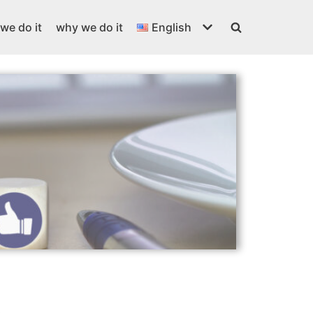
we do it
why we do it
English