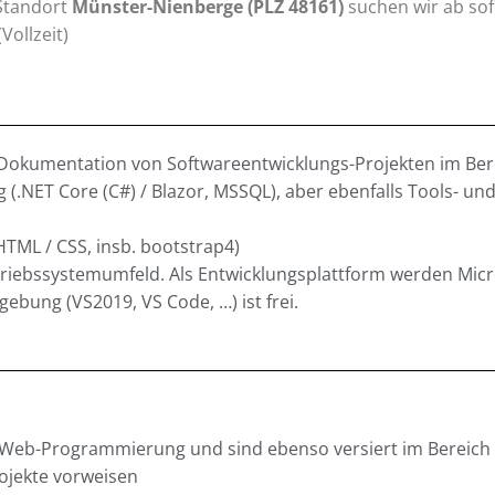
Standort
Münster-Nienberge (PLZ 48161)
suchen wir ab sof
Vollzeit)
 Dokumentation von Softwareentwicklungs-Projekten im Ber
(.NET Core (C#) / Blazor, MSSQL), aber ebenfalls Tools- un
ML / CSS, insb. bootstrap4)
riebssystemumfeld. Als Entwicklungsplattform werden Micr
bung (VS2019, VS Code, …) ist frei.
r Web-Programmierung und sind ebenso versiert im Bereich W
ojekte vorweisen