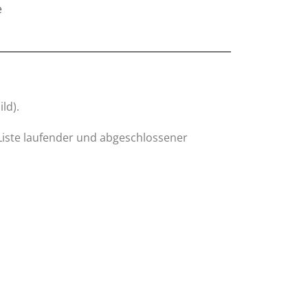
e
ld).
 Liste laufender und abgeschlossener