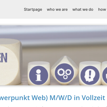
Startpage
who we are
what we do
how 
werpunkt Web) M/W/D in Vollzeit