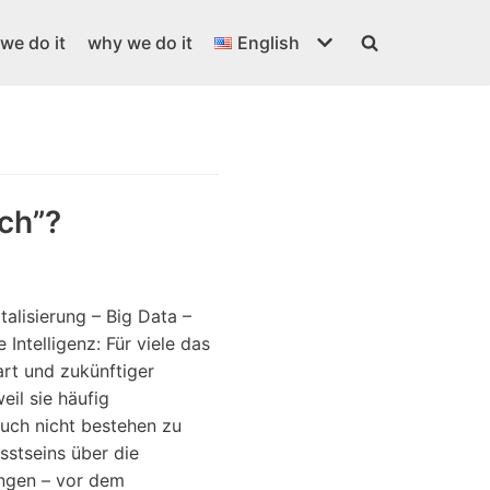
we do it
why we do it
English
ch”?
talisierung – Big Data –
Intelligenz: Für viele das
rt und zukünftiger
eil sie häufig
uch nicht bestehen zu
sstseins über die
ngen – vor dem