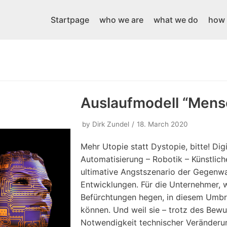
Startpage
who we are
what we do
how 
Auslaufmodell “Mens
by
Dirk Zundel
18. March 2020
Mehr Utopie statt Dystopie, bitte! Digi
Automatisierung – Robotik – Künstliche 
ultimative Angstszenario der Gegenwa
Entwicklungen. Für die Unternehmer, w
Befürchtungen hegen, in diesem Umbr
können. Und weil sie – trotz des Bewu
Notwendigkeit technischer Veränderu